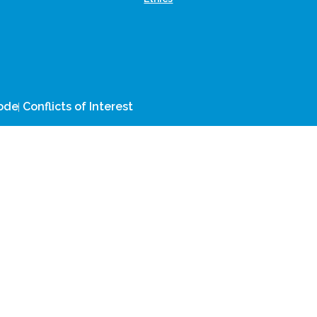
CLOCKSS is a dak archive
Code
Conflicts of Interest