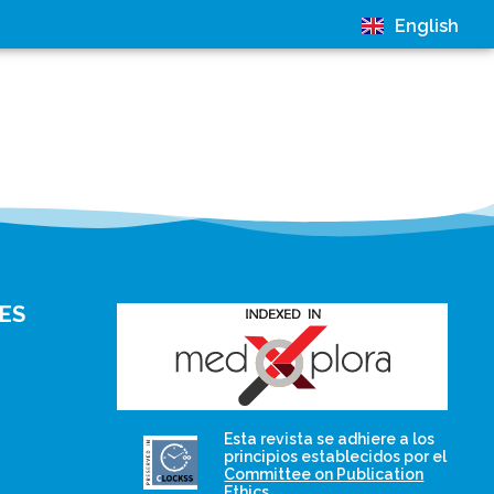
English
ES
and for its stakeholders.
Esta revista se adhiere a los
publications, governed by
principios establecidos por el
based scholary
Committee on Publication
term survival of web-
that ensures the long-
Ethics