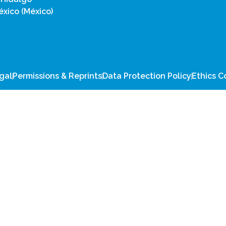
xico (México)
gal
Permissions & Reprints
Data Protection Policy
Ethics 