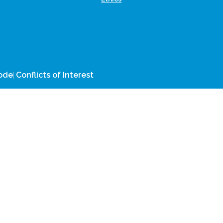
CLOCKSS is a dak archive
Code
Conflicts of Interest