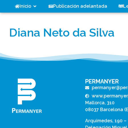
Inicio
Publicación adelantada
L
Diana Neto da Silva
PERMANYER
permanyer@per
www.permanyer
Mallorca, 310
08037 Barcelona (
Arquímedes, 190 –
Delegación Miguel