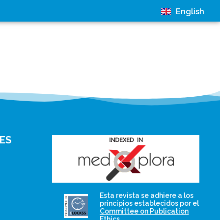
English
ES
and for its stakeholders.
Esta revista se adhiere a los
publications, governed by
principios establecidos por el
based scholary
Committee on Publication
term survival of web-
that ensures the long-
Ethics