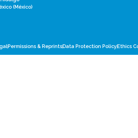
xico (México)
gal
Permissions & Reprints
Data Protection Policy
Ethics 