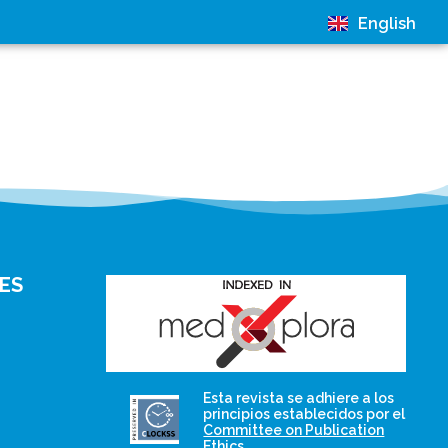
English
ES
and for its stakeholders.
Esta revista se adhiere a los
publications, governed by
principios establecidos por el
based scholary
Committee on Publication
term survival of web-
that ensures the long-
Ethics