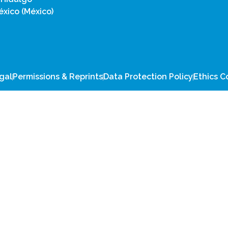
xico (México)
gal
Permissions & Reprints
Data Protection Policy
Ethics 