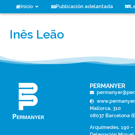
Inicio
Publicación adelantada
L
Inês Leão
PERMANYER
permanyer@per
www.permanyer
Mallorca, 310
08037 Barcelona (
Arquímedes, 190 –
Delegación Miguel