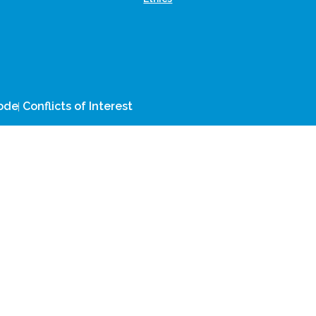
CLOCKSS is a dak archive
Code
Conflicts of Interest