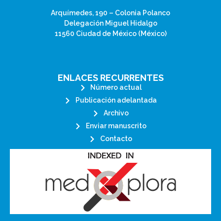
Arquímedes, 190 – Colonia Polanco
Delegación Miguel Hidalgo
11560 Ciudad de México (México)
ENLACES RECURRENTES
Número actual
Publicación adelantada
Archivo
Enviar manuscrito
Contacto