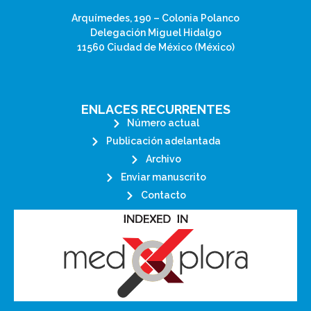
Arquímedes, 190 – Colonia Polanco
Delegación Miguel Hidalgo
11560 Ciudad de México (México)
ENLACES RECURRENTES
Número actual
Publicación adelantada
Archivo
Enviar manuscrito
Contacto