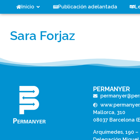
Inicio
Publicación adelantada
L
Sara Forjaz
PERMANYER
permanyer@per
www.permanyer
Mallorca, 310
08037 Barcelona (
Arquímedes, 190 –
Delegación Miguel