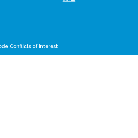
CLOCKSS is a dak archive
Code
Conflicts of Interest