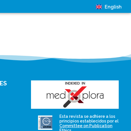
English
ES
and for its stakeholders.
Esta revista se adhiere a los
publications, governed by
principios establecidos por el
based scholary
Committee on Publication
term survival of web-
that ensures the long-
Ethics