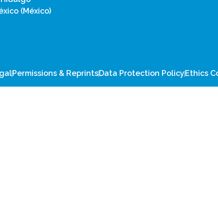
xico (México)
gal
Permissions & Reprints
Data Protection Policy
Ethics 