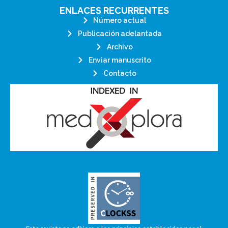
ENLACES RECURRENTES
Número actual
Publicación adelantada
Archivo
Enviar manuscrito
Contacto
by and for its stakeholders.
survival of web-based scholary publications, governed
CLOCKSS is a dak archive that ensures the long-term