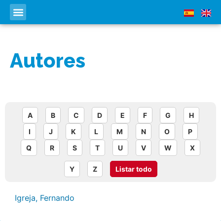
Autores
A
B
C
D
E
F
G
H
I
J
K
L
M
N
O
P
Q
R
S
T
U
V
W
X
Y
Z
Listar todo
Igreja, Fernando