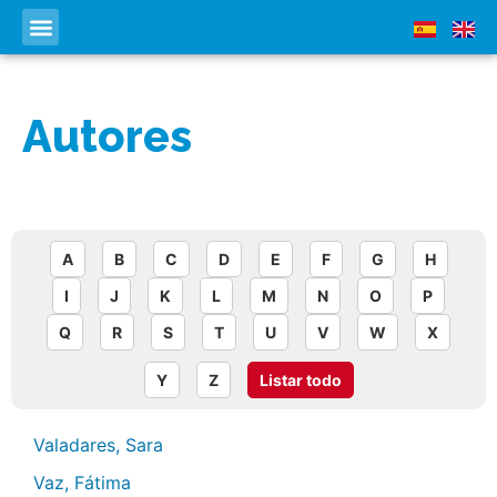
Autores
A
B
C
D
E
F
G
H
I
J
K
L
M
N
O
P
Q
R
S
T
U
V
W
X
Y
Z
Listar todo
Valadares, Sara
Vaz, Fátima