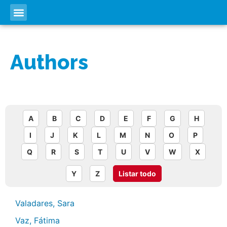
Authors
A
B
C
D
E
F
G
H
I
J
K
L
M
N
O
P
Q
R
S
T
U
V
W
X
Y
Z
Listar todo
Valadares, Sara
Vaz, Fátima