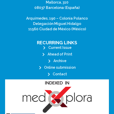
Mallorca, 310
08037 Barcelona (España)
Arquímedes, 190 – Colonia Polanco
Delegación Miguel Hidalgo
11560 Ciudad de México (México)
RECURRING LINKS
Current Issue
Ahead of Print
Archive
Online submission
Contact